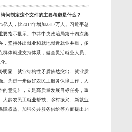
。请问制定这个文件的主要考虑是什么？
75
亿人，比
201
4
年增加
2
31
7
万
人
。习近平总
重要指示批示
。中共中央政治局第十四次集
兴，坚持外出就业和就地就近就业并重，多
点群体就业支持体系，健全灵活就业人员、
民化。
势
明显，就业结构性矛盾依然突出、
就业
质
强。
为
进一步做好
农民工
服务保障
工作
，人
作的意见》，
立足
高质量发展
目标任务，
重
、大龄农民工就业帮扶、乡村振兴、新就业
保障权益、
加强
公共服务
供给
等
方面
提出
14