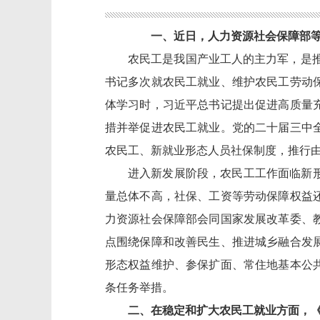
一、近日，人力资源社会保障部
农民工
是我国产业工人的主力军，
是
书记
多次就农民工就业、维护农民工劳动
体学习时，习近平总书记提出促进高质量
措并举促进农民工就业。党的二十届三中
农民工、新就业形态人员社保制度，推行
进入新
发展
阶段，
农民工
工作
面临新
量
总体不
高，社保、工资等劳动保障权益
力资源社会保障部会同国家发展改革委、
点围绕保障和改善民生、推进城乡融合发
形态权益维护、参保扩面、常住地基本公
条任务举措。
二、在稳定和扩大农民工就业方面，