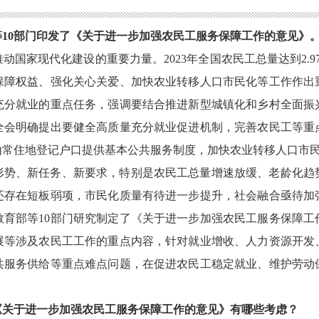
等
10部门印发了《
关于进一步加强农民工服务保障工作的意见》
推动国家现代化建设的重要力量。
20
2
3
年全国农民工总量达到
2.9
保障
权益、
强化
关心关爱
、
加快
农业转移人口市民化等
工作
作出
充分就业的重点任务，强调要结合推进新型城镇化和乡村全面振
全会明确提出要健全高质量充分就业促进机制，完善农民工等重
由常住地登记户口提供基本公共服务制度，加快农业转移人口市
形势、新任务、新要求，特别是农民工总量增速放缓、老龄化
趋
还存在
短板
弱项，市民化质量有待进一步提升
，社会融合亟待
加
教育部等
10部门研究制定了《关于进一步加强农民工服务保障工
展等涉及农民工工作的重点内容，针对就业增收、人力资源开发
共服务供给等
重点难点问题，在促进农民工稳定
就业、
维护劳动
《
关于进一步加强农民工服务保障工作的意见》
有哪些考虑？