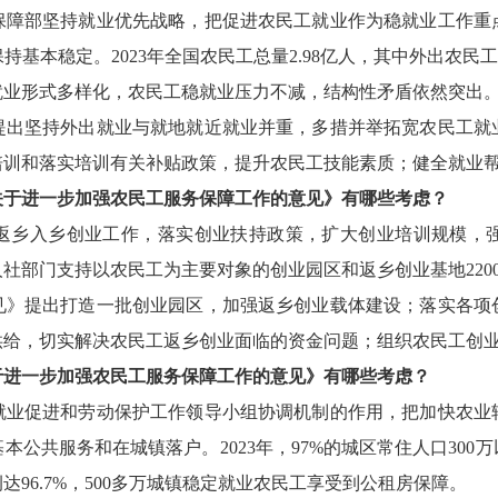
保障部坚持就业优先战略，把促进农民工就业作为稳就业工作重
保持基本稳定。
2023年全国农民工总量2.98亿人，其中外出农民工
就业形式多样化
，
农民工稳就业压力不减，结构性矛盾依然突出
提出坚持外出就业与就地就近就业并重，多措并举拓宽农民工就
培训和落实培训有关补贴政策，提升农民工技能素质；健全就业
关于进一步加强农民工服务保障工作的意见》
有哪些考虑？
返乡入乡创业工作，落实创业扶持政策，扩大创业培训规模，
，人社部门支持以农民工为主要对象的创业园区和返乡创业基地
22
0
见》提出打造一批创业园区，加强返乡创业载体建设；落实各项
供给，切实解决农民工返乡创业面临的资金问题；组织农民工创
于进一步加强农民工服务保障工作的意见》
有哪些考虑？
就业促进和劳动保护工作领导小组协调机制的作用，把加快农业
基本公共服务和在城镇落户。
2023年
，
97%
的城区常住人口
300
例达
96.7%，
500多万城镇稳定就业农民工享受到公租房保障。