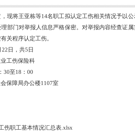
定，现将王亚栋等
14名
职工
拟认定工伤相关情况
予以公
受理
部门对举报人
信息
严格保密。
对举报内容
经查证属
按有关
程序
认定
工伤
。
月
22
日，
共
5日
失业
工伤保险
科
：30至18：00
社会保障局办公楼
1107室
工伤职工基本情况汇总表.xlsx