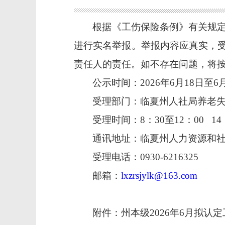
根据《工伤保险条例》有关
规
进行
实名
举报
。
举报内容应真实，
责任人的
责任。如不存在问题，将
公示时间：
20
26
年
6
月
18
日至
6
受理部门：临夏州人社局养老
受理时间：
8：30至12：00 14
通讯地址：临夏州人力资源和
受理
电话：
0930-6216325
邮
箱：
lxzrsjylk
@
163
.com
附件：
州本级2026年6月拟认定