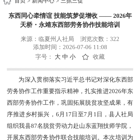
首页
>
新闻中心
>
三抓三促
东西同心牵情谊 技能筑梦促增收 —— 2026年
天桥・永靖东西部劳务协作技能培训
来源：临夏州人社局
浏览次数：
322
添加时间：2026-07-06 11:08
字号：
大
中
小
收藏
为深入贯彻落实习近平总书记对深化东西部
劳务协作工作重要指示精神，扎实推进
2026年东
西部劳务协作工作，巩固拓展脱贫攻坚成果，有
序推进乡村振兴，6月17日至7月1日，县人社局
组织我县87名脱贫劳动力赴山东蓝翔技师学院，
开展东西部劳务协作联合技能培训。本次培训为