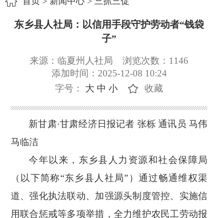
首页
>
新闻中心
>
三抓三促
东乡县人社局：以信用手段守护劳动者“钱袋
子”
来源：临夏州人社局
浏览次数：
1146
添加时间：2025-12-08 10:24
字号：
大
中
小
收藏
新甘肃
·甘肃经济日报记者 张栎 通讯员 马伟
马临洁
今年以来，东乡县人力资源和社会保障局
（以下简称
“东乡县人社局”）通过畅通维权渠
道、强化执法联动、加强源头制度管控、实施信
用联合惩戒等多项举措，全力维护农民工劳动报