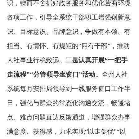
识
，
锲而不舍抓好
政务服务
和优化营商环境
各项工作
，引导全系统干部职工增强创新意
识、目标意识、品牌意识，争做有本领、有
担当、有情怀、有规矩的
“四有干部”，推动
人社事业行稳致远。
二是
认真
开展
“一把手
走流程”“分管领导坐窗口”
活动
。
全州人社
系统
每月安排局领导到一线服务窗口工作半
日，强化与群众的常态化沟通交流，畅通堵
点、难点问题直达反馈通道，增强群众办事
满意度、获得感，力求实现
“以走促优”“以