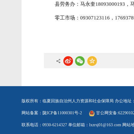
县劳务办：马永奎18093000193，马希
零工市场：09307123116，1769378
版权所有：临夏回族自治州人力资源和社会保障局
办公地址
网站备案：陇ICP备11000301号-2
甘公网安备:62290102
联系电话：0930-6214327
单位邮箱：lxzrsj01@163.com
网站