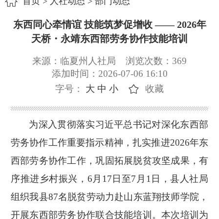
首页
>
人社动态
>
部门动态
东西同心牵情谊 技能筑梦促增收 —— 2026年
天桥・永靖东西部劳务协作技能培训
来源：临夏州人社局
浏览次数：
369
添加时间：2026-07-06 16:10
字号：
大
中
小
收藏
为深入贯彻落实习近平总书记对深化东西部
劳务协作工作重要指示精神，扎实推进
2026年东
西部劳务协作工作，巩固拓展脱贫攻坚成果，有
序推进乡村振兴，6月17日至7月1日，县人社局
组织我县87名脱贫劳动力赴山东蓝翔技师学院，
开展东西部劳务协作联合技能培训。本次培训为