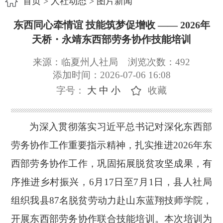
首页
>
人社动态
>
图片新闻
东西同心牵情谊 技能筑梦促增收 —— 2026年
天桥・永靖东西部劳务协作技能培训
来源：临夏州人社局
浏览次数：
492
添加时间：2026-07-06 16:08
字号：
大
中
小
收藏
为深入贯彻落实习近平总书记对深化东西部
劳务协作工作重要指示精神，扎实推进
2026年东
西部劳务协作工作，巩固拓展脱贫攻坚成果，有
序推进乡村振兴，6月17日至7月1日，县人社局
组织我县87名脱贫劳动力赴山东蓝翔技师学院，
开展东西部劳务协作联合技能培训。本次培训为